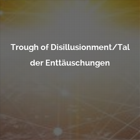
Trough of Disillusionment/Tal
der Enttäuschungen