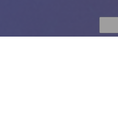
Virtual Reality
Hyperresponsive VR
App- und Content-Entwicklung
Portfolio