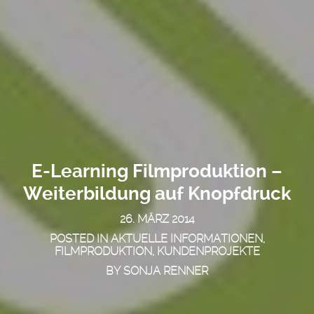
E-Learning Filmproduktion –
Weiterbildung auf Knopfdruck
26. MÄRZ 2014
POSTED IN
AKTUELLE INFORMATIONEN
,
FILMPRODUKTION
,
KUNDENPROJEKTE
BY
SONJA RENNER