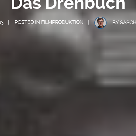
Das Drehbuch
13
POSTED IN
FILMPRODUKTION
BY
SASCH