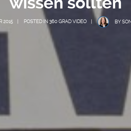
wissen sollten
R 2015
POSTED IN
360 GRAD VIDEO
BY
SON