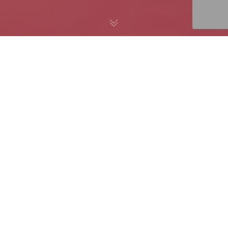
BRAIN SNACKS
@Ogilvy & Mather
Düsseldorf –