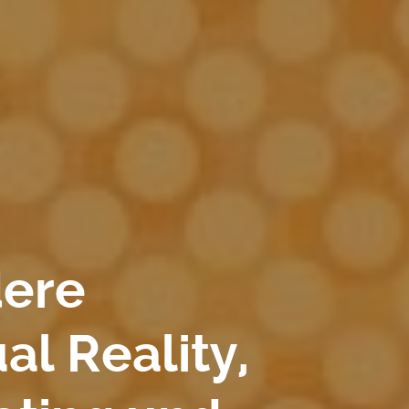
dere
al Reality,