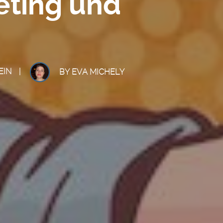
eting und
EIN
BY
EVA MICHELY