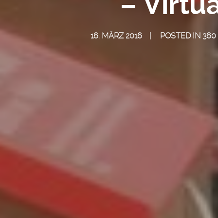
– Virtua
16. MÄRZ 2016
POSTED IN
360